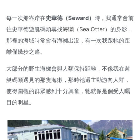
每一次船靠岸在
史華德（Seward）
時，我通常會前
往
史華德
遊艇碼頭尋找
海獺（Sea Otter）
的身影，
那裡的海域時常會有海獺出沒，有一次我跟牠的距
離僅幾步之遙。
大部分的野生海獺會與人類保持距離，不像我在遊
艇碼頭遇見的那隻海獺，那時牠還主動游向人群，
使得圍觀的群眾感到十分興奮，牠就像是個
受人矚
目的
明星。