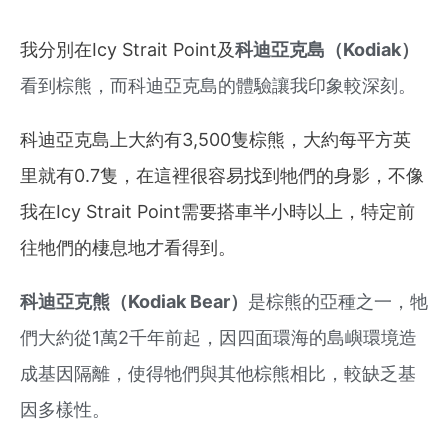
我分別在
Icy Strait Point及
科迪亞克島
（Kodiak）
看到棕熊，而
科迪亞克島的體驗讓我印象較深刻。
科迪亞克島上大約有3,500隻棕熊，大約每平方英
里就有0.7隻，在這裡很容易找到牠們的身影，不像
我在Icy Strait Point需要搭車半小時以上，特定前
往牠們的棲息地才看得到。
科迪亞克熊（Kodiak Bear）
是棕熊的亞種之一，牠
們大約從1萬2千年前起，因四面環海的島嶼環境造
成基因隔離，使得牠們與其他棕熊相比，較缺乏基
因多樣性。