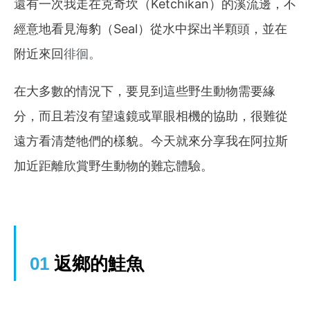
還有一次我走在克奇坎（Ketchikan）的溪流
邊
，不
經意地看見海豹（Seal）從水中探出半顆頭，並在
附近來回
徘徊。
在大多數的情況下，要見到這些野生動物需要緣
分，而且若沒有望遠鏡或單眼相機的協助，很難從
遠方看清楚牠們的樣貌。今天就來分享
我在阿拉斯
加近距離欣賞野生動物的難忘體驗
。
01
返鄉的鮭魚