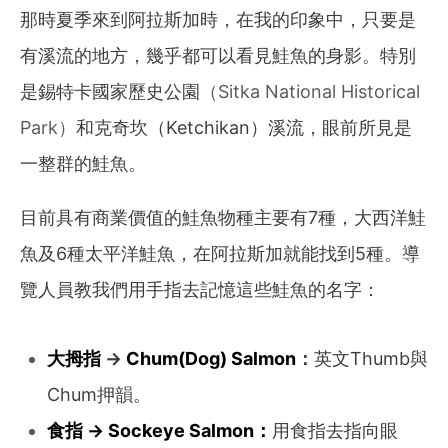
那時夏季來到阿拉斯加時，在我的印象中，只要是
有溪流的地方，幾乎都可以看見鮭魚的身影。特別
是錫特卡國家歷史公園
（Sitka National Historical
Park）
和克奇坎
（Ketchikan）
溪流，眼前所見是
一整群的鮭魚。
目前具有商業價值的
鮭魚物種主要有7種
，大西洋鮭
魚及6種太平洋鮭魚，在
阿拉斯加就能找到5種。
導
覽人員教我們用手指去記憶這些鮭魚的名字：
大拇指
→
Chum(Dog) Salmon
：
英文Thumb與
Chum押韻。
食指 → Sockeye Salmon：
用食指去指向眼