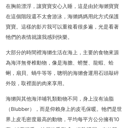
在胸前漂浮，讓寶寶安心入睡，這是由於海獺寶寶
在這個階段還不太會游泳，海獺媽媽用此方式保護
寶寶。這樣的影片我可以重複看很多遍，光是看著
牠們的表情就讓我感到快樂。
大部分的時間裡海獺生活在海上，主要的食物來源
為海洋無脊椎動物，像是海膽、螃蟹、龍蝦、蛤
蜊，扇貝、蝸牛等等，聰明的
海獺
會運
用石頭敲碎
外殼，取裡面的肉來享用。
海獺
與其他海洋哺乳類動物不同，身上沒有油脂
（Blubber），而是仰賴身上的皮毛保暖。牠們
是世
界上皮毛密度最高的動物，平均每平方公分擁有10