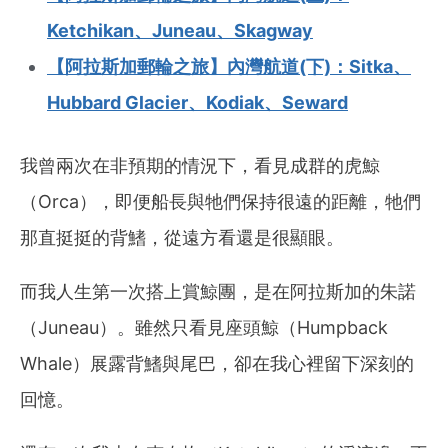
Ketchikan、Juneau、Skagway
【阿拉斯加郵輪之旅】內灣航道(下)：Sitka、
Hubbard Glacier、Kodiak、Seward
我曾兩次在非預期的情況下，看見成群的
虎鯨
（Orca），即便船長與牠們保持很遠的距離，牠們
那直挺挺的背鰭，從遠方看還是很顯眼。
而我人生第一次搭上賞鯨團，是在阿拉斯加的朱諾
（Juneau）。雖然只看見座頭鯨（Humpback
Whale）展露背鰭與尾巴，卻在我心裡留下深刻的
回憶。